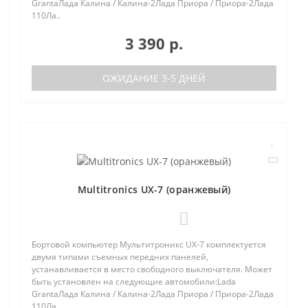
GrantaЛада Калина / Калина-2Лада Приора / Приора-2Лада
110Ла..
3 390 р.
ОЖИДАНИЕ 3-5 ДНЕЙ
Multitronics UX-7 (оранжевый)
0
Бортовой компьютер Мультитроникс UX-7 комплектуется
двумя типами съемных передних панелей,
устанавливается в место свободного выключателя. Может
быть установлен на следующие автомобили:Lada
GrantaЛада Калина / Калина-2Лада Приора / Приора-2Лада
110Ла..