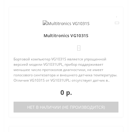
Multitronics VG1031S
0
Бортовой компьютер VG1031S является упрощенной
версией модели VG1031UPL, прибор поддерживает
меньшее число протоколов диагностики, не имеет
голосового синтезатора и внешнего датчика температуры.
Отличия VG1031S от VG1031UPL: отсутствует датчик в..
0 р.
НЕТ В НАЛИЧИИ (НЕ ПРОИЗВОДИТСЯ)