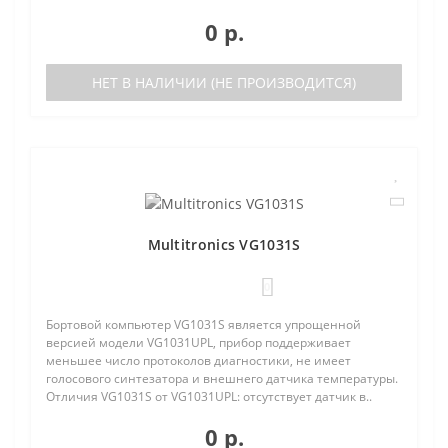
0 р.
НЕТ В НАЛИЧИИ (НЕ ПРОИЗВОДИТСЯ)
Multitronics VG1031S
0
Бортовой компьютер VG1031S является упрощенной
версией модели VG1031UPL, прибор поддерживает
меньшее число протоколов диагностики, не имеет
голосового синтезатора и внешнего датчика температуры.
Отличия VG1031S от VG1031UPL: отсутствует датчик в..
0 р.