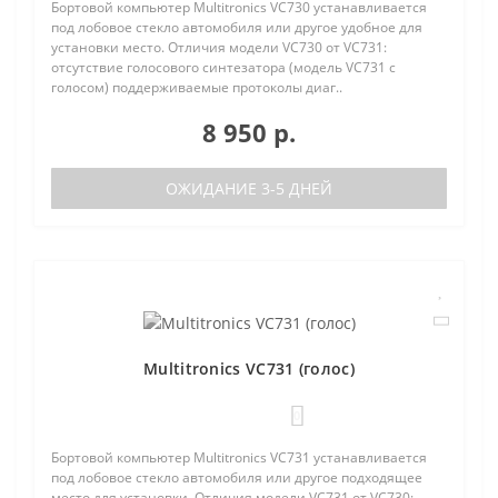
Бортовой компьютер Multitronics VC730 устанавливается
под лобовое стекло автомобиля или другое удобное для
установки место. Отличия модели VC730 от VC731:
отсутствие голосового синтезатора (модель VC731 с
голосом) поддерживаемые протоколы диаг..
8 950 р.
ОЖИДАНИЕ 3-5 ДНЕЙ
Multitronics VC731 (голос)
0
Бортовой компьютер Multitronics VC731 устанавливается
под лобовое стекло автомобиля или другое подходящее
место для установки. Отличия модели VC731 от VC730: