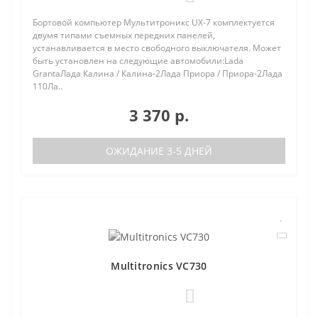
Бортовой компьютер Мультитроникс UX-7 комплектуется
двумя типами съемных передних панелей,
устанавливается в место свободного выключателя. Может
быть установлен на следующие автомобили:Lada
GrantaЛада Калина / Калина-2Лада Приора / Приора-2Лада
110Ла..
3 370 р.
ОЖИДАНИЕ 3-5 ДНЕЙ
Multitronics VC730
0