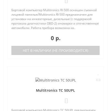
0
Бортовой компьютер Multitronics RI-500 оснащен съемной
лицевой панелью!Multitronics RI-500 предназначен для
установки на инжекторные, дизельные (с поддержкой
протокола диагностики OBD-2) иномарки и отечественные
автомобили. Работа прибора возможна ка..
0 р.
НЕТ В НАЛИЧИИ (НЕ ПРОИЗВОДИТСЯ)
Multitronics TC 50UPL
0
Бортовой компьютер Multitronics TC 50UPL предназначен