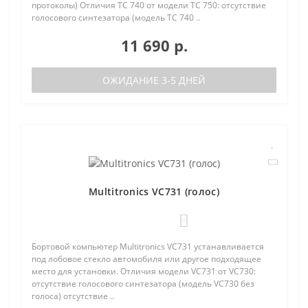
протоколы) Отличия TC 740 от модели TC 750: отсутствие
голосового синтезатора (модель TC 740 ..
11 690 р.
ОЖИДАНИЕ 3-5 ДНЕЙ
Multitronics VC731 (голос)
0
Бортовой компьютер Multitronics VC731 устанавливается
под лобовое стекло автомобиля или другое подходящее
место для установки. Отличия модели VC731 от VC730:
отсутствие голосового синтезатора (модель VC730 без
голоса) отсутствие ..