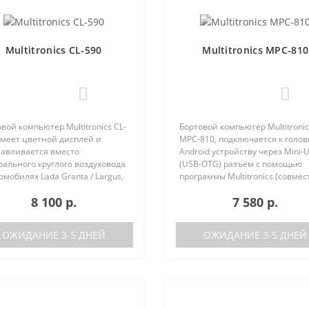
Multitronics CL-590
Multitronics MPC-810
0
0
вой компьютер Multitronics CL-
Бортовой компьютер Multitronic
имеет цветной дисплей и
MPC-810, подключается к голо
навливается вместо
Android устройству через Mini-
ального круглого воздуховода
(USB-OTG) разъем с помощью
омобилях Lada Granta / Largus,
программы Multitronics (совмес
lt Logan / Sandero / Duster,
Android 6.0 и выше). Преимуще
8 100 р.
7 580 р.
n Almera, на место
Multitronics MPC-810 по сравне
ральной вставки панели
диагностически..
ров..
ОЖИДАНИЕ 3-5 ДНЕЙ
ОЖИДАНИЕ 3-5 ДНЕЙ