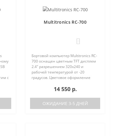
Multitronics RC-700
0
s
Бортовой компьютер Multitronics RC-
вному
700 оснащен цветным TFT дисплем
USB
2.4" разрешением 320х240 и
рабочей температурой от -20
тим с
градусов. Цветовое оформление
ства
дисплеев может быть настроено
14 550 р.
нию с
пользователем индивидуально (по
RGB каналам). Четыре
предустановленн..
ОЖИДАНИЕ 3-5 ДНЕЙ