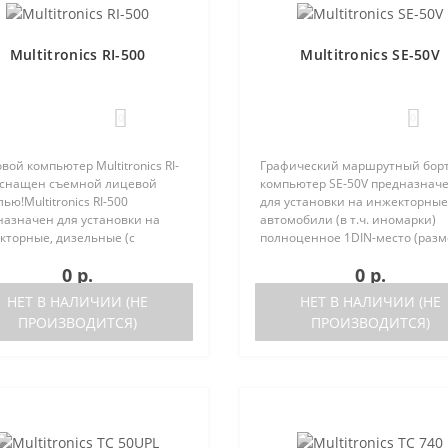
Multitronics RI-500
Multitronics SE-50V
0
0
вой компьютер Multitronics RI-
Графический маршрутный бор
оснащен съемной лицевой
компьютер SE-50V предназнач
ью!Multitronics RI-500
для установки на инжекторные
назначен для установки на
автомобили (в т.ч. иномарки)
кторные, дизельные (с
полноценное 1DIN-место (разм
ержкой протокола диагностики
автомагнитолы с рамкой). Рабо
0 р.
0 р.
2) иномарки и отечественные
прибора возможна как с ЭБУ (с
мобили. Работа прибора
поддерживаемых ЭБУ предст..
НЕТ В НАЛИЧИИ (НЕ
НЕТ В НАЛИЧИИ (НЕ
жна ка..
ПРОИЗВОДИТСЯ)
ПРОИЗВОДИТСЯ)