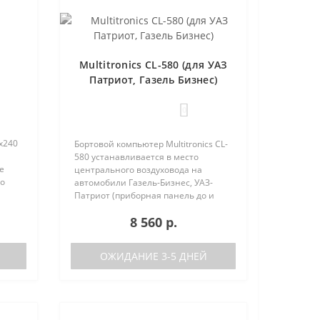
Multitronics CL-580 (для УАЗ
Патриот, Газель Бизнес)
0
х240
Бортовой компьютер Multitronics CL-
580 устанавливается в место
е
центрального воздуховода на
но
автомобили Газель-Бизнес, УАЗ-
 (по
Патриот (приборная панель до и
после рестайлинга). Основные
8 560 р.
характеристики Поддержка двух
баков (подключается к двум
датчикам..
ОЖИДАНИЕ 3-5 ДНЕЙ