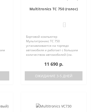
Multitronics TC 750 (голос)
0
Бортовой компьютер
Мультитроникс TC 750
устанавливается на торпедо
шим
автомобиля и работает с большим
количеством автомобилей (см.
поддерживаемые протоколы)
11 690 р.
50:
Отличия TC 740 от модели TC 750:
тора
отсутствие голосового синтезатора
(модель TC 740 ..
ОЖИДАНИЕ 3-5 ДНЕЙ