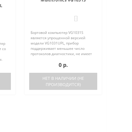
PL
0
Бортовой компьютер VG1031S
является упрощенной версией
модели VG1031UPL, прибор
тер
поддерживает меньшее число
т со
протоколов диагностики, не имеет
голосового синтезатора и внешнего
м.
0 р.
датчика температуры. Отличия
VG1031S от VG1031UPL: отсутствует
ьшое
датчик в..
ов
НЕТ В НАЛИЧИИ (НЕ
ПРОИЗВОДИТСЯ)