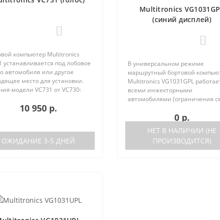
Multitronics VG1031G
(синий дисплей)
0
0
вой компьютер Multitronics
1 устанавливается под лобовое
В универсальном режиме
о автомобиля или другое
маршрутный бортовой компью
одящее место для установки.
Multitronics VG1031GPL работае
чия модели VC731 от VC730:
всеми инжекторными
ствие голосового синтезатора
автомобилями (ограничения с
10 950 р.
ль VC730 без голоса)
ниже). Маршрутный бортовой
0 р.
ствие ..
компьютер поддерживает бол
число оригинальных протокол
НЕТ В НАЛИЧИИ (НЕ
иномарок. Отличия р..
ОЖИДАНИЕ 3-5 ДНЕЙ
ПРОИЗВОДИТСЯ)