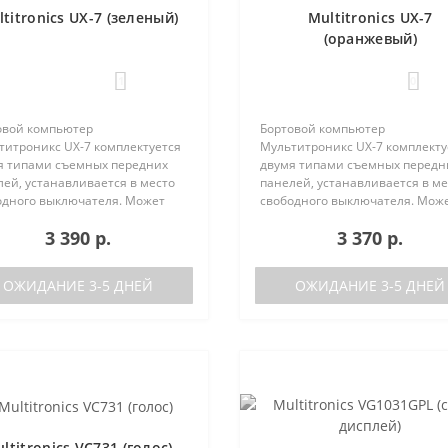
titronics UX-7 (зеленый)
Multitronics UX-7
(оранжевый)
1
0
овой компьютер
Бортовой компьютер
титроникс UX-7 комплектуется
Мультитроникс UX-7 комплекту
я типами съемных передних
двумя типами съемных передн
ей, устанавливается в место
панелей, устанавливается в ме
одного выключателя. Может
свободного выключателя. Мож
 установлен на следующие
быть установлен на следующи
3 390 р.
3 370 р.
мобили:Lada GrantaЛада
автомобили:Lada GrantaЛада
а / Калина-2Лада Приора /
Калина / Калина-2Лада Приора 
а-2Лада 110Ла..
Приора-2Лада 110Ла..
ОЖИДАНИЕ 3-5 ДНЕЙ
ОЖИДАНИЕ 3-5 ДНЕЙ
ltitronics VC731 (голос)