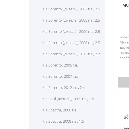
Mul
Hyundai Santa Fe, 2004 г.в., 2.7
Kia Sorento (дизель), 2002 г.в., 2.5
Hyundai Santa Fe, 2007 г.в.
Kia Sorento (дизель), 2005 г.в., 2.5
Hyundai Santa Fe, 2008 г.в.
Kia Sorento (дизель), 2006 г.в., 2.5
Борт
Муль
Hyundai Solaris, 2011 г.в., 1.4
Kia Sorento (дизель), 2008 г.в., 2.5
двум
панел
Hyundai Solaris, 2011 г.в., 1.6
Kia Sorento (дизель), 2012 г.в., 2.2
своб
быть
Hyundai Sonata V (EF new), 2008
Kia Sorento, 2005 г.в.
авто
г.в., 1.8
Калин
Kia Sorento, 2007 г.в.
Приор
Hyundai Sonata, 2001 г.в., 2.4
Kia Sorento, 2012 г.в., 2.4
Hyundai Sonata, 2007 г.в., E
Kia Soul (дизель), 2009 г.в., 1.6
Hyundai Sonata, 2008 г.в., 2.7
Kia Spectra, 2006 г.в.
Hyundai Starex H-1 (дизель), 1999
г.в., 2.5
Kia Spectra, 2008 г.в., 1.6
Mu