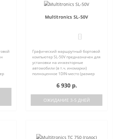
Multitronics SL-50V
0
товой
Графический маршрутный бортовой
ен
компьютер SL-50V предназначен для
установки на инжекторные
автомобили (в т.ч. иномарки)
ер
полноценное 1DIN-место (размер
та
автомагнитолы с рамкой). Работа
6 930 р.
писок
прибора возможна как с ЭБУ (список
поддерживаемых ЭБУ предст..
ОЖИДАНИЕ 3-5 ДНЕЙ