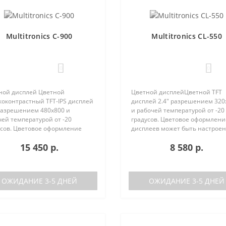
Multitronics C-900
Multitronics CL-550
0
0
ной дисплей Цветной
Цветной дисплейЦветной TFT
коконтрастный TFT-IPS дисплей
дисплей 2.4" разрешением 320
 разрешением 480х800 и
и рабочей температурой от -20
ей температурой от -20
градусов. Цветовое оформлени
усов. Цветовое оформление
дисплеев может быть настрое
леев может быть настроено
пользователем индивидуально
15 450 р.
8 580 р.
зователем индивидуально (по
RGB каналам). Четыре
каналам). Четыре
предустановленные цветовые
установленные ц..
схемы с быстрым пер..
ОЖИДАНИЕ 3-5 ДНЕЙ
ОЖИДАНИЕ 3-5 ДНЕЙ