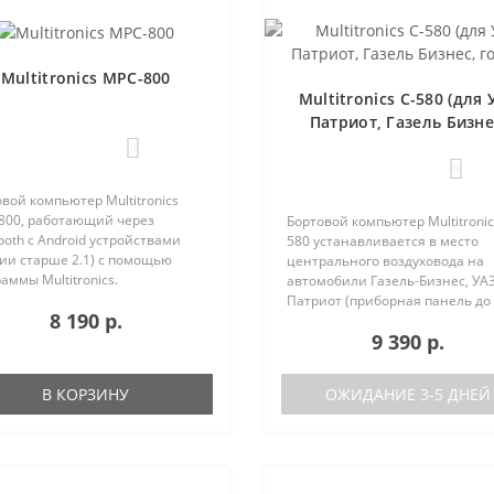
Multitronics MPC-800
Multitronics C-580 (для 
Патриот, Газель Бизне
голос)
0
0
вой компьютер Multitronics
800, работающий через
Бортовой компьютер Multitronic
ooth с Android устройствами
580 устанавливается в место
ии старше 2.1) с помощью
центрального воздуховода на
аммы Multitronics.
автомобили Газель-Бизнес, УАЗ
ущества Multitronics MPC-800
Патриот (приборная панель до
8 190 р.
равнению с диагностическими
после рестайлинга). Основные
9 390 р.
терами: Автономная работа..
характеристики Голосовое
оповещение Поддержка двух б
(подключ..
В КОРЗИНУ
ОЖИДАНИЕ 3-5 ДНЕЙ