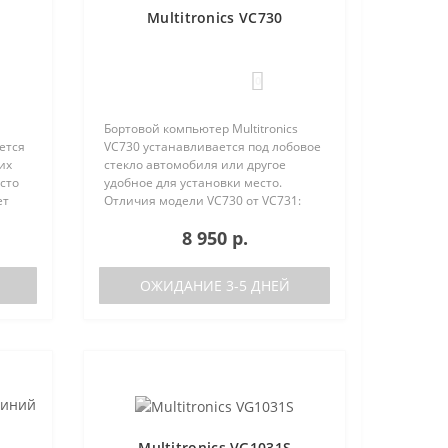
Multitronics VC730
0
Бортовой компьютер Multitronics
ется
VC730 устанавливается под лобовое
их
стекло автомобиля или другое
сто
удобное для установки место.
ет
Отличия модели VC730 от VC731:
е
отсутствие голосового синтезатора
8 950 р.
(модель VC731 с голосом)
/
поддерживаемые протоколы диаг..
ОЖИДАНИЕ 3-5 ДНЕЙ
Multitronics VG1031S