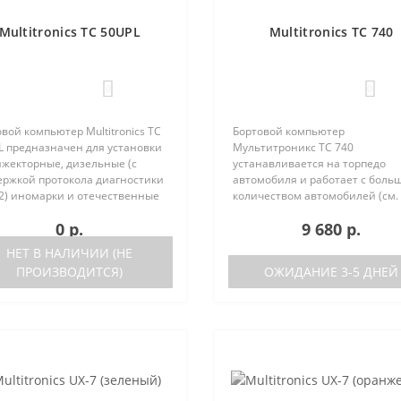
Multitronics TC 50UPL
Multitronics TC 740
0
0
вой компьютер Multitronics TC
Бортовой компьютер
L предназначен для установки
Мультитроникс TC 740
нжекторные, дизельные (с
устанавливается на торпедо
ержкой протокола диагностики
автомобиля и работает с боль
2) иномарки и отечественные
количеством автомобилей (см.
мобили. Работа прибора
поддерживаемые протоколы)
0 р.
9 680 р.
ожна как с блоками управления
Отличия TC 740 от модели TC 7
 различных машин, так ..
отсутствие голосового синтеза
НЕТ В НАЛИЧИИ (НЕ
(модель TC 750 с го..
ПРОИЗВОДИТСЯ)
ОЖИДАНИЕ 3-5 ДНЕЙ