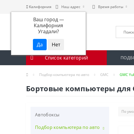
Калифорния
Наш адрес
Время работы
Ваш город —
Калифорния
Угадали?
Список категорий
ПОДБ
Подбор компьютера по авто
GMC
GMC Yuko
Бортовые компьютеры для GMC
Автобоксы
Подбор компьютера по авто