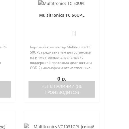
Multitronics TC 50UPL
0
 RI-
Бортовой компьютер Multitronics TC
й
50UPL предназначен для установки
на инжекторные, дизельные (с
а
поддержкой протокола диагностики
OBD-2) иномарки и отечественные
стики
автомобили. Работа прибора
0 р.
нные
возможна как с блоками управления
(ЭБУ) различных машин, так ..
НЕТ В НАЛИЧИИ (НЕ
ПРОИЗВОДИТСЯ)