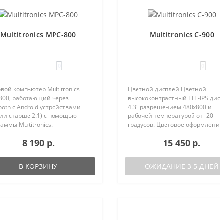
Multitronics MPC-800
Multitronics C-900
0
0
вой компьютер Multitronics
Цветной дисплей Цветной
800, работающий через
высококонтрастный TFT-IPS ди
ooth с Android устройствами
4.3" разрешением 480х800 и
ии старше 2.1) с помощью
рабочей температурой от -20
аммы Multitronics.
градусов. Цветовое оформлени
ущества Multitronics MPC-800
дисплеев может быть настрое
8 190 р.
15 450 р.
равнению с диагностическими
пользователем индивидуально
терами: Автономная работа..
RGB каналам). Четыре
предустановленные ц..
В КОРЗИНУ
ОЖИДАНИЕ 3-5 ДНЕЙ