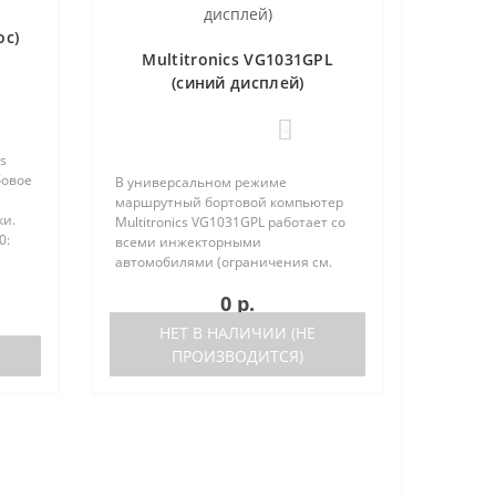
ос)
Multitronics VG1031GPL
(синий дисплей)
0
s
бовое
В универсальном режиме
маршрутный бортовой компьютер
ки.
Multitronics VG1031GPL работает со
0:
всеми инжекторными
тора
автомобилями (ограничения см.
ниже). Маршрутный бортовой
0 р.
компьютер поддерживает большое
число оригинальных протоколов
НЕТ В НАЛИЧИИ (НЕ
иномарок. Отличия р..
ПРОИЗВОДИТСЯ)