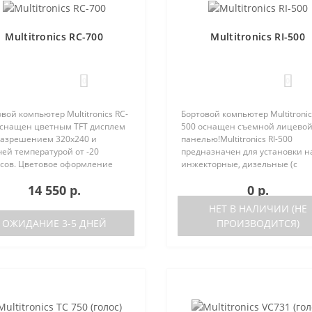
Multitronics RC-700
Multitronics RI-500
0
0
вой компьютер Multitronics RC-
Бортовой компьютер Multitronics
оснащен цветным TFT дисплем
500 оснащен съемной лицево
 разрешением 320х240 и
панелью!Multitronics RI-500
ей температурой от -20
предназначен для установки н
усов. Цветовое оформление
инжекторные, дизельные (с
леев может быть настроено
поддержкой протокола диагно
14 550 р.
0 р.
зователем индивидуально (по
OBD-2) иномарки и отечестве
каналам). Четыре
автомобили. Работа прибора
НЕТ В НАЛИЧИИ (НЕ
установленн..
возможна ка..
ОЖИДАНИЕ 3-5 ДНЕЙ
ПРОИЗВОДИТСЯ)