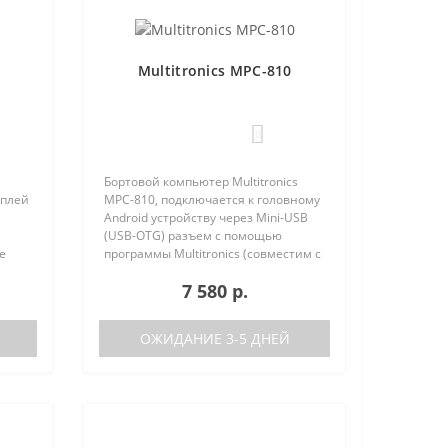
Multitronics MPC-810
0
Бортовой компьютер Multitronics
сплей
MPC-810, подключается к головному
Android устройству через Mini-USB
(USB-OTG) разъем с помощью
е
программы Multitronics (совместим с
но
Android 6.0 и выше). Преимущества
7 580 р.
 (по
Multitronics MPC-810 по сравнению с
диагностически..
ОЖИДАНИЕ 3-5 ДНЕЙ