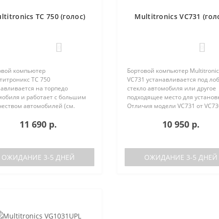
ltitronics TC 750 (голос)
Multitronics VC731 (гол
0
0
овой компьютер
Бортовой компьютер Multitronic
титроникс TC 750
VC731 устанавливается под ло
навливается на торпедо
стекло автомобиля или другое
мобиля и работает с большим
подходящее место для установ
чеством автомобилей (см.
Отличия модели VC731 от VC73
ерживаемые протоколы)
отсутствие голосового синтеза
11 690 р.
10 950 р.
ия TC 740 от модели TC 750:
(модель VC730 без голоса)
ствие голосового синтезатора
отсутствие ..
ль TC 740 ..
ОЖИДАНИЕ 3-5 ДНЕЙ
ОЖИДАНИЕ 3-5 ДНЕЙ