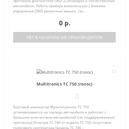
протокола диагностики OBD-2) иномарки и отечественные
автомобили. Работа прибора возможна как с блоками
управления (ЭБУ) различных машин, так ..
0 р.
НЕТ В НАЛИЧИИ (НЕ ПРОИЗВОДИТСЯ)
Multitronics TC 750 (голос)
0
Бортовой компьютер Мультитроникс TC 750
устанавливается на торпедо автомобиля и работает с
большим количеством автомобилей (см. поддерживаемые
протоколы) Отличия TC 740 от модели TC 750: отсутствие
голосового синтезатора (модель TC 740 ..