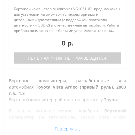
Бортовой компьютер Multitronics VG1031UPL предназначен
для установки на иномарки с инжекторными и
дизельными двигателями (с поддержкой протокола
диагностики OBD-2) и отечественные автомобили. Работа
прибора возможна как с блоками управления, так и на..
0 р.
НЕТ В НАЛИЧИИ (НЕ ПРОИЗВОДИТСЯ)
Бортовые компьютеры, разработанные для
автомобиля
Toyota Vista Ardeo (правый руль), 2003
г.в., 1.8
Бортовой компьютер работает по протоколу
Toyota
.
В нашем каталоге можно подобрать
бортовой
компьютер на автомобиль Toyota Vista Ardeo
(правый руль), 2003 г.в., 1.8
, а так же на другие марки
Развернуть
автомобилей.