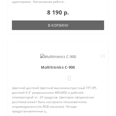
адаптерами: Автономная работа..
8 190 р.
В КОРЗИНУ
Multitronics C-900
0
Цветной дисплей Цветной высококонтрастный TFT-IPS
дисплей 4.3" разрешением 480х800 и рабочей
температурой от -20 градусов. Цветовое оформление
дисплеев может быть настроено пользователем
индивидуально (по RGB каналам). Четыре
предустановленные ц..