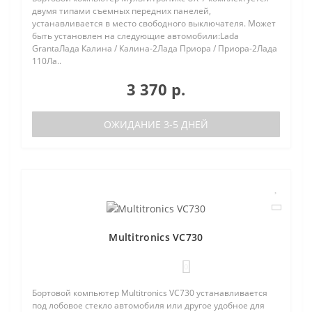
двумя типами съемных передних панелей,
устанавливается в место свободного выключателя. Может
быть установлен на следующие автомобили:Lada
GrantaЛада Калина / Калина-2Лада Приора / Приора-2Лада
110Ла..
3 370 р.
ОЖИДАНИЕ 3-5 ДНЕЙ
Multitronics VC730
0
Бортовой компьютер Multitronics VC730 устанавливается
под лобовое стекло автомобиля или другое удобное для