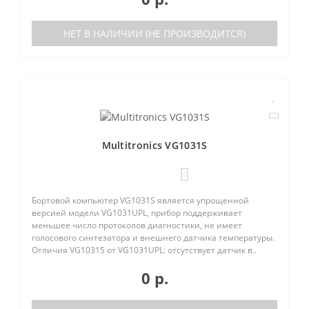
НЕТ В НАЛИЧИИ (НЕ ПРОИЗВОДИТСЯ)
Multitronics VG1031S
0
Бортовой компьютер VG1031S является упрощенной
версией модели VG1031UPL, прибор поддерживает
меньшее число протоколов диагностики, не имеет
голосового синтезатора и внешнего датчика температуры.
Отличия VG1031S от VG1031UPL: отсутствует датчик в..
0 р.